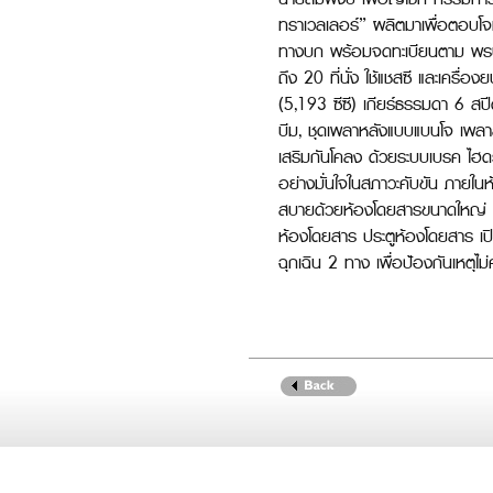
ทราเวลเลอร์” ผลิตมาเพื่อตอบโจ
ทางบก พร้อมจดทะเบียนตาม พรบ.
ถึง 20 ที่นั่ง ใช้แชสซี และเคร
(5,193 ซีซี) เกียร์ธรรมดา 6 สป
บีม, ชุดเพลาหลังแบบแบนโจ เพลา
เสริมกันโคลง ด้วยระบบเบรค ไฮ
อย่างมั่นใจในสภาวะคับขัน ภายใน
สบายด้วยห้องโดยสารขนาดใหญ่ ที่
ห้องโดยสาร ประตูห้องโดยสาร เปิ
ฉุกเฉิน 2 ทาง เพื่อป้องกันเหตุไม