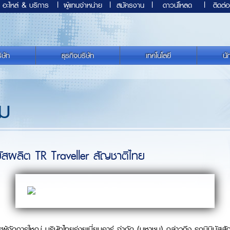
อะไหล่ & บริการ
|
ผู้แทนจำหน่าย
|
สมัครงาน
|
ดาวน์โหลด
|
ติดต่อ
ิษัท
ธุรกิจบริษัท
เทคโนโลยี
นั
รม
บัสผลิต TR Traveller สัญชาติไทย
ัดการใหญ่ บริษัทไทยรุ่งยูเนี่ยนคาร์ จำกัด (มหาชน) กล่าวถึง รถมินิบัสสั