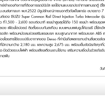
ทย์เจ้าของกิจการที่ต้องการรถมินิบัส และใช้งานแบบรถประจำทางแทนรถตู้ 
ขนส่งทางบก พ.ศ.2522 มีรูปลักษณ์ภายนอกตัวถังแข็งแกร่ง ขนาดยาว 7 เ
ื่องยนต์ของ ISUZU Super Common Rail Direct Injection Turbo Intercooler
ีด ที่1,500 - 2,600 รอบต่อนาที แรงม้าสูงสุดได้ถึง 150 แรงม้า พร้อมชุดเ
ลอย เฟืองไฮปอยด์ ติดตั้งระบบกันสะเทือน แบบแหนบแผ่นรูปโค้งวงรี มีโช้
ดรอลิก พร้อมหม้อลมช่วยเสริมแรงเบรค แบบสูญญากาศ พร้อมเบรค ABS เทคโนโ
ห้องโดยสารใช้ระบบปรับอากาศของ Denso ที่คำนึงถึงผลกระทบด้านสิ่งแวดล้อมเป
มีความกว้าง 2,180 มม. และความสูง 2,675 มม. พร้อมเข็มขัดนิรภัยทุกที่น
ด-ปิดด้วยระบบไฟฟ้า พร้อมเสียงเตือนขณะใช้งาน เสริมความเชื่อมั่นด้วยถังดั
่คาดฝัน
วัน