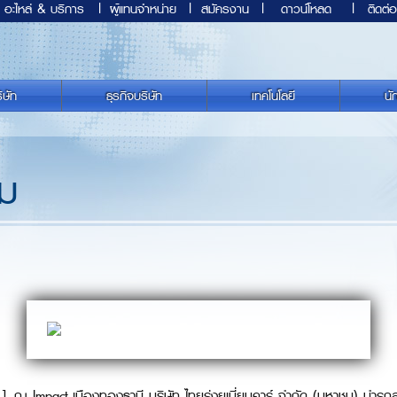
อะไหล่ & บริการ
|
ผู้แทนจำหน่าย
|
สมัครงาน
|
ดาวน์โหลด
|
ติดต่อ
ิษัท
ธุรกิจบริษัท
เทคโนโลยี
นั
รม
 ณ Impact เมืองทองธานี บริษัท ไทยรุ่งยูเนี่ยนคาร์ จำกัด (มหาชน) นำรถส