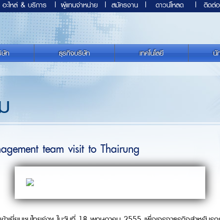
อะไหล่ & บริการ
|
ผู้แทนจำหน่าย
|
สมัครงาน
|
ดาวน์โหลด
|
ติดต่อ
ิษัท
ธุรกิจบริษัท
เทคโนโลยี
นั
รม
gement team visit to Thairung
 เข้าเยี่ยมชมไทยรุ่งฯ ในวันที่ 18 พฤษภาคม 2555 เพื่อเจรจาธุรกิจสำหรับรถรุ