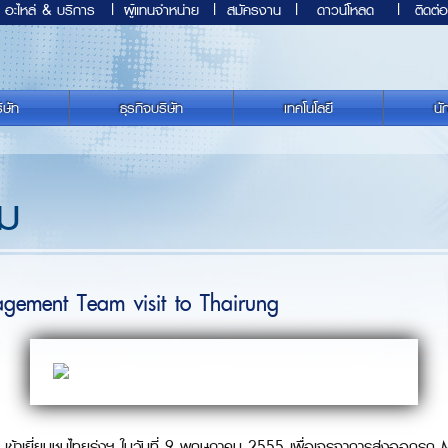
อะไหล่ & บริการ
|
ผู้แทนจำหน่าย
|
สมัครงาน
|
ดาวน์โหลด
|
ติดต่อ
ิษัท
ธุรกิจบริษัท
เทคโนโลยี
นั
รม
ement Team visit to Thairung
e เข้าเยี่ยมชมไทยรุ่งฯ ในวันที่ 9 พฤษภาคม 2555 เพื่อเจรจาการส่งออกรถ